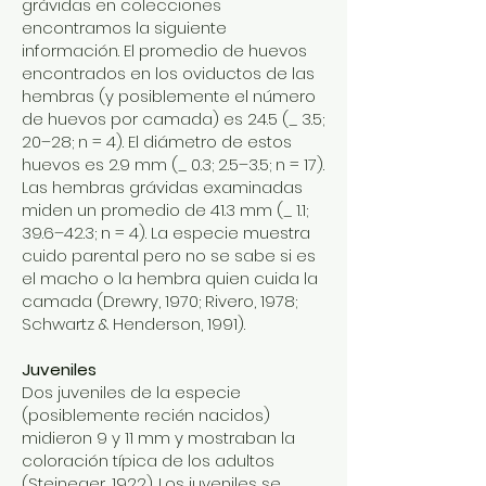
grávidas en colecciones
encontramos la siguiente
información. El promedio de huevos
encontrados en los oviductos de las
hembras (y posiblemente el número
de huevos por camada) es 24.5 (_ 3.5;
20–28; n = 4). El diámetro de estos
huevos es 2.9 mm (_ 0.3; 2.5–3.5; n = 17).
Las hembras grávidas examinadas
miden un promedio de 41.3 mm (_ 1.1;
39.6–42.3; n = 4). La especie muestra
cuido parental pero no se sabe si es
el macho o la hembra quien cuida la
camada (Drewry, 1970; Rivero, 1978;
Schwartz & Henderson, 1991).
Juveniles
Dos juveniles de la especie
(posiblemente recién nacidos)
midieron 9 y 11 mm y mostraban la
coloración típica de los adultos
(Stejneger, 1922). Los juveniles se