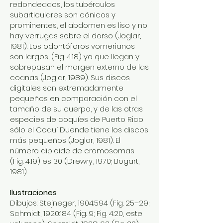
redondeados, los tubérculos
subarticulares son cónicos y
prominentes, el abdomen es liso y no
hay verrugas sobre el dorso (Joglar,
1981). Los odontóforos vomerianos
son largos, (Fig. 4.18) ya que llegan y
sobrepasan el margen externo de las
coanas (Joglar, 1989). Sus discos
digitales son extremadamente
pequeños en comparación con el
tamaño de su cuerpo, y de las otras
especies de coquíes de Puerto Rico
sólo el Coquí Duende tiene los discos
más pequeños (Joglar, 1981). El
número diploide de cromosomas
(Fig. 4.19) es 30 (Drewry, 1970; Bogart,
1981).
Ilustraciones
Dibujos: Stejneger, 1904:594 (Fig. 25–29;
Schmidt, 1920:184 (Fig. 9; Fig. 4.20, este