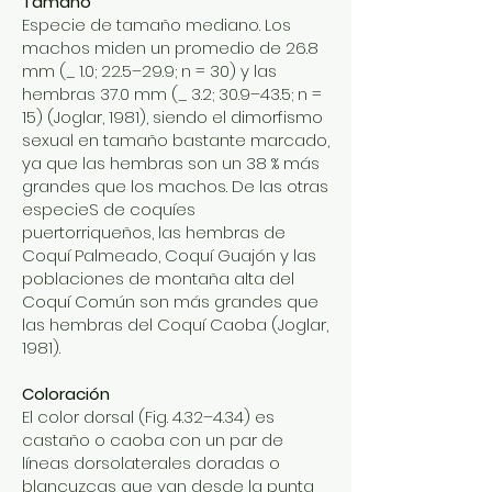
Tamaño
Especie de tamaño mediano. Los
machos miden un promedio de 26.8
mm (_ 1.0; 22.5–29.9; n = 30) y las
hembras 37.0 mm (_ 3.2; 30.9–43.5; n =
15) (Joglar, 1981), siendo el dimorfismo
sexual en tamaño bastante marcado,
ya que las hembras son un 38 % más
grandes que los machos. De las otras
especieS de coquíes
puertorriqueños, las hembras de
Coquí Palmeado, Coquí Guajón y las
poblaciones de montaña alta del
Coquí Común son más grandes que
las hembras del Coquí Caoba (Joglar,
1981).
Coloración
El color dorsal (Fig. 4.32–4.34) es
castaño o caoba con un par de
líneas dorsolaterales doradas o
blancuzcas que van desde la punta